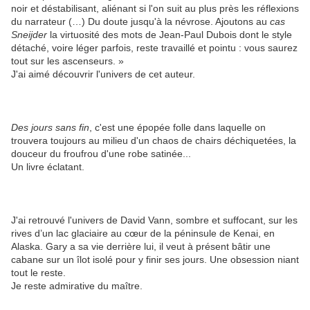
noir et déstabilisant, aliénant si l'on suit au plus près les réflexions
du narrateur (…) Du doute jusqu'à la névrose. Ajoutons au
cas
Sneijder
la virtuosité des mots de Jean-Paul Dubois dont le style
détaché, voire léger parfois, reste travaillé et pointu : vous saurez
tout sur les ascenseurs. »
J'ai aimé découvrir l'univers de cet auteur.
Des jours sans fin
, c'est une épopée folle dans laquelle on
trouvera toujours au milieu d'un chaos de chairs déchiquetées, la
douceur du froufrou d'une robe satinée...
Un livre éclatant.
J'ai retrouvé l'univers de David Vann, sombre et suffocant, sur les
rives d’un lac glaciaire au cœur de la péninsule de Kenai, en
Alaska. Gary a sa vie derrière lui, il veut à présent bâtir une
cabane sur un îlot isolé pour y finir ses jours. Une obsession niant
tout le reste.
Je reste admirative du maître.