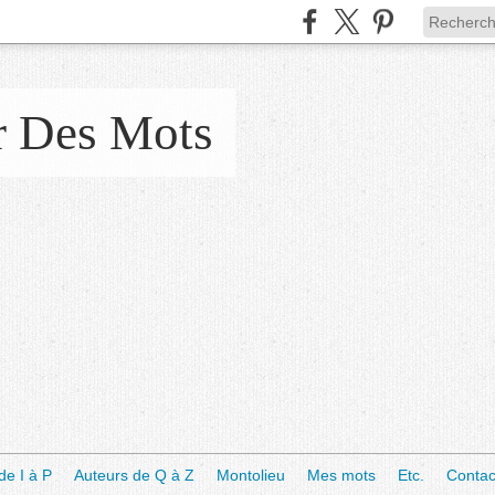
r Des Mots
de I à P
Auteurs de Q à Z
Montolieu
Mes mots
Etc.
Contac