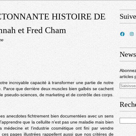
 ÉTONNANTE HISTOIRE DE
Suiv
nnah et Fred Cham
he
Newsl
Abonnez
articles 
 notre incroyable capacité à transformer une partie de notre
ue. Parce que derrière deux muscles bien galbés se cachent
de pseudo-sciences, de marketing et de contrôle des corps.
Rech
des anecdotes fichtrement bien documentées avec un sens
apprendre que la cellulite n'est pas une maladie mais bien
médecine et l'industrie cosmétique ont fini par vendre
ces pages illustrées rappellent aussi que nos critères de