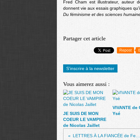
Fred Cham est illustrateur, auteur 
donnent vie aux essais graphiques qu
Du féminisme et des sciences humain
Partager cet article
Repost
S'inscrire à la newsletter
Vous aimerez aussi :
VIVANTE de 
JE SUIS DE MON
Ysé
COEUR LE VAMPIRE
de Nicolas Jaillet
LETTRES À LA FIANCÉE de Fernando Pessoa