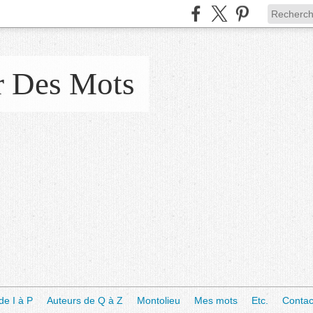
r Des Mots
de I à P
Auteurs de Q à Z
Montolieu
Mes mots
Etc.
Contac