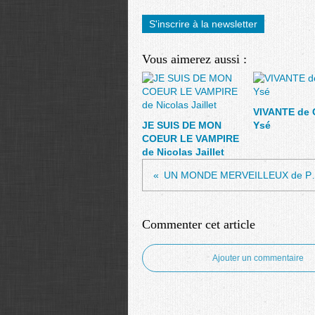
S'inscrire à la newsletter
Vous aimerez aussi :
VIVANTE de 
JE SUIS DE MON
Ysé
COEUR LE VAMPIRE
de Nicolas Jaillet
UN MONDE MER
Commenter cet article
Ajouter un commentaire