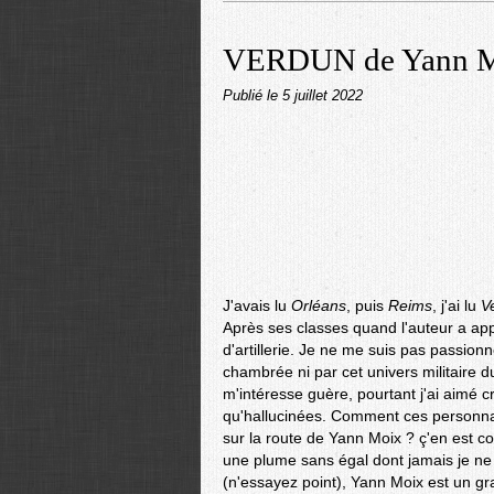
VERDUN de Yann 
Publié le
5 juillet 2022
J'avais lu
Orléans
, puis
Reims
, j'ai lu
V
Après ses classes quand l'auteur a appr
d'artillerie. Je ne me suis pas passion
chambrée ni par cet univers militaire 
m'intéresse guère, pourtant j'ai aimé c
qu'hallucinées. Comment ces personna
sur la route de Yann Moix ? ç'en est co
une plume sans égal dont jamais je ne
(n'essayez point), Yann Moix est un gr