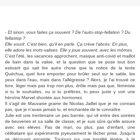
- Et sinon, vous faites ça souvent ? De l'auto-stop-fellation ? Du
fellastop ?
Elle sourit. C'est bien, qu'il en parle. Ça crève l'abcès. En plus,
elle adore les mots-valises. Elle y joue souvent, avec les mômes.
C'est l'été, les vacances approchent, masque anti-covid et maillot
de bain dans la valise, et la question que se pose tout bon
estivant qui sait lire autre chose que la notice de la tente
Quéchua, quel livre emporter pour brûler seul sur le sable, les
yeux dans l'eau, mais dans l'allégresse ? Alors, je l'ai trouvé ce
livre, léger mais pas trop non plus, drôle mais pas que, féministe
si tu le souhaites, ou si tu préfères, tu peux juste y voir une
héroïne Marvel shootée aux hormones.
Il s'agit de
Mauvaise graine
de Nicolas Jaillet que je ne connais
pas, que je n'avais jamais lu, et enchantée de te connaître.
Julie est une trentenaire un peu barrée, qui vit entre des soirées
de beuveries et sa salle de classe, et je suis sûre qu'elle assure
avec ses élèves. Pas de mari, ou plus, pas d'enfant, une
célibataire qui expérimente joyeusement le lâcher prise. Jusqu'à
se découvrir enceinte. Toujours sur une tonalité légère, à la