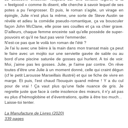
« feelgood » comme ils disent, elle cherche à savoir lequel de ses
potes a pu l'engrosser. Et puis, le roman s'agite, un virage en
épingle, Julie n'est plus la même, une sorte de Steve Austin se
révèle et adieu la comédie pseudo-romantique, ça va bousculer
façon John McClane, elle pose ses couilles et ça va chier grave.
D'ailleurs, chaque femme enceinte sait qu'elle possède de super-
pouvoirs et qu'il ne faut pas venir l'emmerder.
N'est-ce pas que le voilà ton roman de l'été ?
Je l'ai lu avec une bière à la main dans mon transat mais ça peut
le faire avec un mojito sur une serviette gavée de sable ou au
bord d'une piscine saturée de gosses qui hurlent. A toi de voir.
Moi, j'aime pas les gosses. Julie, je l'aime par contre. On rêve
toutes d'être une Julie à un moment donné, celle qui craint dégun
(cf le petit Larousse Marseillais illustré) et qui se fiche de vivre en
marge. Et puis, l'est chaud l'bouquin quand même ! Y a du cul
pour de vrai ! Ça vaut plus qu'une fade nuance de gris. Je
regrette juste que face à cette insolence des mœurs, il n'y ait pas
eu plus d'hémoglobine et d'éventrations, quitte à être too much...
Laisse-toi tenter.
La Manufacture de Livres (2020)
339 pages