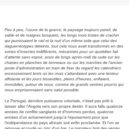
Peu à peu, l'usure de la guerre, le paysage toujours pareil, de
sable et de maigres bosquets, les longs mois tristes de crachin
qui jaunissaient le ciel et la nuit d'un même iode que celui des
daguerréotypes déteints, tout cela nous avait transformés en des
sortes d'insectes indifférents, mécanisés pour un quotidien fait
d'attente sans espoir, assis de longs après-midi de suite sur les
chaises en planches de tonneaux ou sur les marches de l'ancien
poste d'administration en train de fixer du regard les calendriers
excessivement lents où les mois s'attardaient avec une lenteur
affolante et les jours bissextiles, pleins d'heures, enflaient,
immobiles, autour de nous, comme de grands ventres pourris qui
nous emprisonnaient sans salut possible.
Le Portugal, dernière puissance coloniale, n'était pas prêt à
laisser aller l'Angola vers son propre destin. Il aura fallu quatorze
années de conflits sanglants et d'hommes perdus, quatorze
années d'un acharnement jusqu'à l'épuisement pour que
l'indépendance du pays africain soit enfin proclamée. Et l'on se
retrouve accoudé au zinc d'un bar. Le narrateur boit des verres