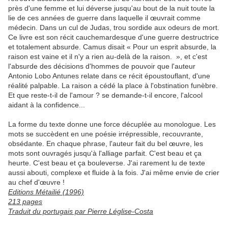
près d'une femme et lui déverse jusqu'au bout de la nuit toute la
lie de ces années de guerre dans laquelle il œuvrait comme
médecin. Dans un cul de Judas, trou sordide aux odeurs de mort.
Ce livre est son récit cauchemardesque d'une guerre destructrice
et totalement absurde. Camus disait « Pour un esprit absurde, la
raison est vaine et il n'y a rien au-delà de la raison. », et c'est
l'absurde des décisions d'hommes de pouvoir que l'auteur
Antonio Lobo Antunes relate dans ce récit époustouflant, d'une
réalité palpable. La raison a cédé la place à l'obstination funèbre.
Et que reste-t-il de l'amour ? se demande-t-il encore, l'alcool
aidant à la confidence...
La forme du texte donne une force décuplée au monologue. Les
mots se succèdent en une poésie irrépressible, recouvrante,
obsédante. En chaque phrase, l'auteur fait du bel œuvre, les
mots sont ouvragés jusqu'à l'alliage parfait. C'est beau et ça
heurte. C'est beau et ça bouleverse. J'ai rarement lu de texte
aussi abouti, complexe et fluide à la fois. J'ai même envie de crier
au chef d'œuvre !
Editions Métailié (1996)
213 pages
Traduit du portugais par Pierre Léglise-Costa