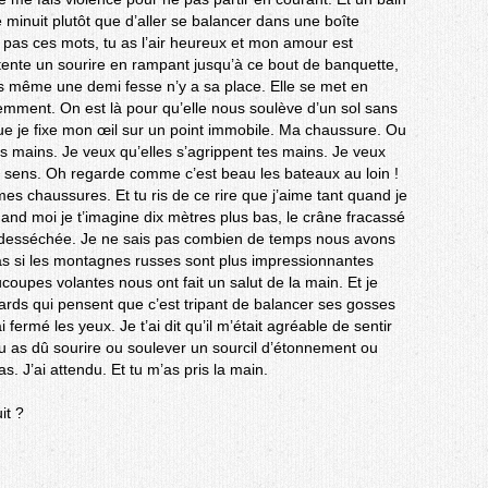
 minuit plutôt que d’aller se balancer dans une boîte
 pas ces mots, tu as l’air heureux et mon amour est
tente un sourire en rampant jusqu’à ce bout de banquette,
as même une demi fesse n’y a sa place. Elle se met en
mment. On est là pour qu’elle nous soulève d’un sol sans
 que je fixe mon œil sur un point immobile. Ma chaussure. Ou
es mains. Je veux qu’elles s’agrippent tes mains. Je veux
s sens. Oh regarde comme c’est beau les bateaux au loin !
mes chaussures. Et tu ris de ce rire que j’aime tant quand je
uand moi je t’imagine dix mètres plus bas, le crâne fracassé
a desséchée. Je ne sais pas combien de temps nous avons
as si les montagnes russes sont plus impressionnantes
coupes volantes nous ont fait un salut de la main. Et je
ards qui pensent que c’est tripant de balancer ses gosses
 fermé les yeux. Je t’ai dit qu’il m’était agréable de sentir
 as dû sourire ou soulever un sourcil d’étonnement ou
s. J’ai attendu. Et tu m’as pris la main.
it ?