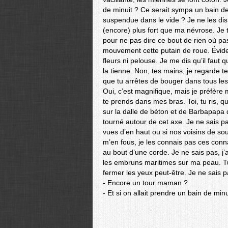
de minuit ? Ce serait sympa un bain de
suspendue dans le vide ? Je ne les dis
(encore) plus fort que ma névrose. Je 
pour ne pas dire ce bout de rien où p
mouvement cette putain de roue. Évide
fleurs ni pelouse. Je me dis qu’il faut
la tienne. Non, tes mains, je regarde t
que tu arrêtes de bouger dans tous le
Oui, c’est magnifique, mais je préfère 
te prends dans mes bras. Toi, tu ris, q
sur la dalle de béton et de Barbapap
tourné autour de cet axe. Je ne sais p
vues d’en haut ou si nos voisins de sou
m’en fous, je les connais pas ces conn
au bout d’une corde. Je ne sais pas, j’ai
les embruns maritimes sur ma peau. Tu
fermer les yeux peut-être. Je ne sais pa
- Encore un tour maman ?
- Et si on allait prendre un bain de minu