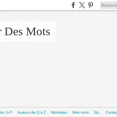
r Des Mots
de I à P
Auteurs de Q à Z
Montolieu
Mes mots
Etc.
Contac