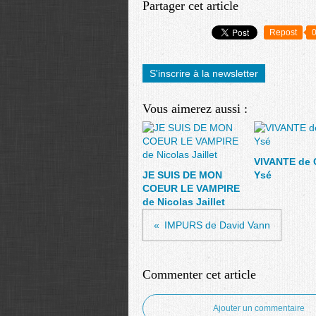
Partager cet article
Repost
S'inscrire à la newsletter
Vous aimerez aussi :
VIVANTE de 
JE SUIS DE MON
Ysé
COEUR LE VAMPIRE
de Nicolas Jaillet
IMPURS de David Vann
Commenter cet article
Ajouter un commentaire