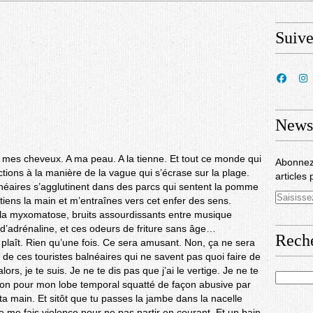
Suiv
Newsl
le à mes cheveux. A ma peau. A la tienne. Et tout ce monde qui
Abonnez
actions à la manière de la vague qui s’écrase sur la plage.
articles 
alnéaires s’agglutinent dans des parcs qui sentent la pomme
 tiens la main et m’entraînes vers cet enfer des sens.
la myxomatose, bruits assourdissants entre musique
l d’adrénaline, et ces odeurs de friture sans âge…
Rech
te plaît. Rien qu’une fois. Ce sera amusant. Non, ça ne sera
e ces touristes balnéaires qui ne savent pas quoi faire de
lors, je te suis. Je ne te dis pas que j’ai le vertige. Je ne te
tion pour mon lobe temporal squatté de façon abusive par
ta main. Et sitôt que tu passes la jambe dans la nacelle
Je me fais violence pour ne pas partir en courant. Et un bain