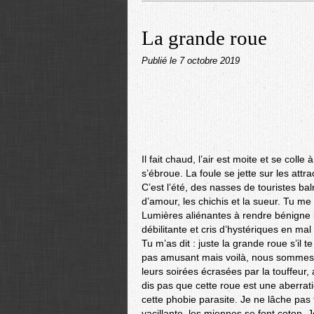
La grande roue
Publié le
7 octobre 2019
Il fait chaud, l’air est moite et se col
s’ébroue. La foule se jette sur les attr
C’est l’été, des nasses de touristes b
d’amour, les chichis et la sueur. Tu me
Lumières aliénantes à rendre bénigne 
débilitante et cris d’hystériques en ma
Tu m’as dit : juste la grande roue s’il 
pas amusant mais voilà, nous sommes d
leurs soirées écrasées par la touffeur, a
dis pas que cette roue est une aberra
cette phobie parasite. Je ne lâche pas 
vacillante, les miennes se font coton. 