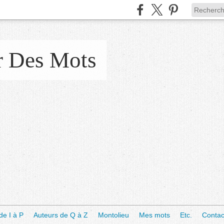
r Des Mots
de I à P
Auteurs de Q à Z
Montolieu
Mes mots
Etc.
Contac