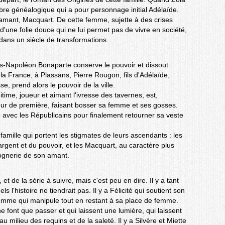
arbre généalogique qui a pour personnage initial Adélaïde.
amant, Macquart. De cette femme, sujette à des crises
d'une folie douce qui ne lui permet pas de vivre en société,
 dans un siècle de transformations.
s-Napoléon Bonaparte conserve le pouvoir et dissout
la France, à Plassans, Pierre Rougon, fils d'Adélaïde,
e, prend alors le pouvoir de la ville.
gitime, joueur et aimant l'ivresse des tavernes, est,
ur de première, faisant bosser sa femme et ses gosses.
utte avec les Républicains pour finalement retourner sa veste
amille qui portent les stigmates de leurs ascendants : les
argent et du pouvoir, et les Macquart, au caractère plus
vrognerie de son amant.
et de la série à suivre, mais c'est peu en dire. Il y a tant
'histoire ne tiendrait pas. Il y a Félicité qui soutient son
emme qui manipule tout en restant à sa place de femme.
e font que passer et qui laissent une lumière, qui laissent
 milieu des requins et de la saleté. Il y a Silvère et Miette