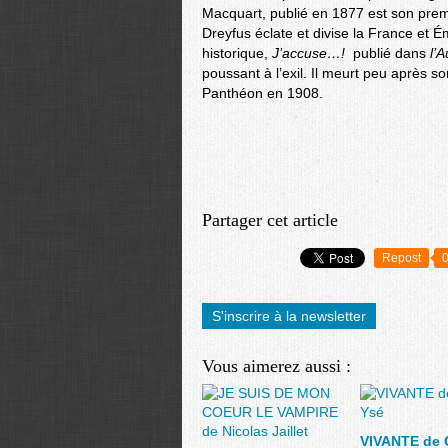
Macquart, publié en 1877 est son premie
Dreyfus éclate et divise la France et É
historique,
J’accuse
…!
publié dans
l’
poussant à l’exil. Il meurt peu après s
Panthéon en 1908.
Partager cet article
Repost
S'inscrire à la newsletter
Vous aimerez aussi :
VIVANTE de 