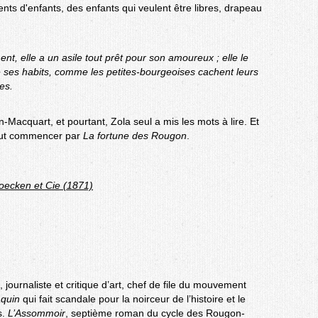
nts d'enfants, des enfants qui veulent être libres, drapeau
t, elle a un asile tout prêt pour son amoureux ; elle le
e ses habits, comme les petites-bourgeoises cachent leurs
es.
n-Macquart, et pourtant, Zola seul a mis les mots à lire. Et
faut commencer par
La fortune des Rougon
.
rboecken et Cie (1871)
 journaliste et critique d’art, chef de file du mouvement
quin
qui fait scandale pour la noirceur de l’histoire et le
s.
L’Assommoir
, septième roman du cycle des Rougon-