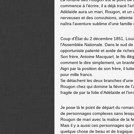
commence à l'écrire, il a déjà tracé l'
Adélaïde aura un mari, Rougon, et un 
nerveuses et des convulsions, atteinte 
naîtra l'aventure sublime d'une famille
Coup d’État du 2 décembre 1851, Loui
l'Assemblée Nationale. Dans le sud de 
opportuniste patenté et avide de richess
Son frère, Antoine Macquart, le fils illé
comment le dire simplement, un branle
Aigri par la position de son frère, il l
pour mille francs.
Se détachent les deux branches d'une f
Rougon chez qui domine la fièvre de l'
fragile de par la folie d'Adélaïde et l'i
Je pose là le point de départ du roman, 
de personnages complexes sans lesquels l
Rougon de mari avec la malice de la f
Mais il y a aussi ces personnages qui n
quelque chose de beau et de tragique au