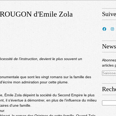
ROUGON d'Emile Zola
Suiv
Newsl
essité de l’instruction, devient le plus souvent un
Abonnez
articles 
monumentale que sont les vingt romans sur la famille des
d'écrire mon admiration pour cette plume.
Rech
le, Émile Zola dépeint la société du Second Empire le plus
, il s'évertue à démontrer, en plus de l'influence du milieu
aires d'une famille.
eur.
 départ, le roman des Origines de cette famille. Quand Zola