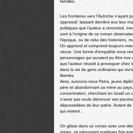
familles.
Les frontières vers l'Autriche n'ayant 
oppressif, laissant derrière eux leur ma
politiques que l'auteur a rencontré, t
sont à l'origine de ce roman observate
l'époque, ou de celui des historiens, ma
On apprend et comprend toujours mieux 
vécue. Une forme d'empathie nous ren
personnages qui auraient pu être nos v
que l'auteur réussit à provoquer chez 
dans la vie de gens ordinaires qui vivro
libertés.
Ainsi, suivrons-nous Petra, jeune dip
père et abandonnant sa mère au pays, 
concentration, cherchant en Israël un c
n'avoir pas voulu dénoncer ses paroissi
dépossédées de leur patrie. Autant de 
qui restent...
On glisse dans ce roman avec une décon
prises, se retournant quelques fois es