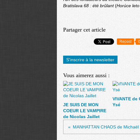
Bratislava 68 : été brûlant
(
Horúce leto
Partager cet article
Repost
S'inscrire à la newsletter
Vous aimerez aussi :
VIVANTE de 
JE SUIS DE MON
Ysé
COEUR LE VAMPIRE
de Nicolas Jaillet
MANHATTAN CHAOS de Michaël 