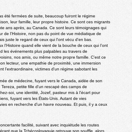
pas été fermées de suite, beaucoup fuiront le régime
ison, leur famille, leur propre histoire. Ce sont ces migrants
rente ans après, au Canada. Ce sont leurs témoignages qui
ur de l'Histoire, non pas du point de vue médiatique de
is juste le regard de ceux qui l'ont vécu d'en bas.
l'Histoire quand elle vient de la bouche de ceux qui l'ont
d les événements plus palpables au travers de
oisins, nos amis, ou même notre propre famille. C'est ce
son lecteur, une empathie de proximité, une immersion
nt l'extraordinaire, victimes d'un régime sabotant les
lômée de médecine, fuyant vers le Canada, aidée de son
Tereza, petite fille d'un rescapé des camps de
hez-soi, une identité, Jozef, pasteur mis à l'écart pour
ens, fuyant vers les États-Unis. Autant de vies
vies en recherche d'un havre nouveau. Et puis, il y a ceux
certante facilité, suivant avec inquiétude les routes
pérant que la Tchécoslovaquie retrouve son souffle, alors