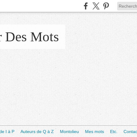
r Des Mots
de I à P
Auteurs de Q à Z
Montolieu
Mes mots
Etc.
Contac