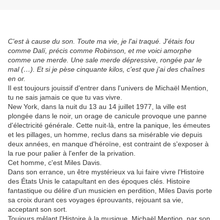
C'est à cause du son. Toute ma vie, je l'ai traqué. J'étais fou
comme Dalí, précis comme Robinson, et me voici amorphe
comme une merde. Une sale merde dépressive, rongée par le
mal (…). Et si je pèse cinquante kilos, c'est que j'ai des chaînes
en or.
Il est toujours jouissif d'entrer dans l'univers de Michaël Mention,
tu ne sais jamais ce que tu vas vivre.
New York, dans la nuit du 13 au 14 juillet 1977, la ville est
plongée dans le noir, un orage de canicule provoque une panne
d'électricité générale. Cette nuit-là, entre la panique, les émeutes
et les pillages, un homme, reclus dans sa misérable vie depuis
deux années, en manque d'héroïne, est contraint de s'exposer à
la rue pour palier à l'enfer de la privation.
Cet homme, c'est Miles Davis.
Dans son errance, un être mystérieux va lui faire vivre l'Histoire
des États Unis le catapultant en des époques clés. Histoire
fantastique ou délire d'un musicien en perdition, Miles Davis porte
sa croix durant ces voyages éprouvants, rejouant sa vie,
acceptant son sort.
Toujours mêlant l'Histoire à la musique, Michaël Mention, par son