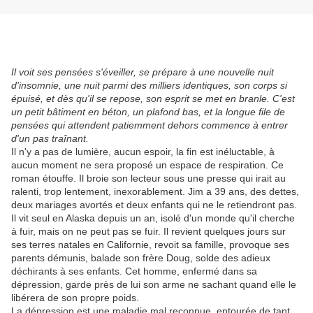
Il voit ses pensées s'éveiller, se prépare à une nouvelle nuit
d'insomnie, une nuit parmi des milliers identiques, son corps si
épuisé, et dès qu'il se repose, son esprit se met en branle. C'est
un petit bâtiment en béton, un plafond bas, et la longue file de
pensées qui attendent patiemment dehors commence à entrer
d'un pas traînant.
Il n'y a pas de lumière, aucun espoir, la fin est inéluctable, à
aucun moment ne sera proposé un espace de respiration. Ce
roman étouffe. Il broie son lecteur sous une presse qui irait au
ralenti, trop lentement, inexorablement. Jim a 39 ans, des dettes,
deux mariages avortés et deux enfants qui ne le retiendront pas.
Il vit seul en Alaska depuis un an, isolé d'un monde qu'il cherche
à fuir, mais on ne peut pas se fuir. Il revient quelques jours sur
ses terres natales en Californie, revoit sa famille, provoque ses
parents démunis, balade son frère Doug, solde des adieux
déchirants à ses enfants. Cet homme, enfermé dans sa
dépression, garde près de lui son arme ne sachant quand elle le
libérera de son propre poids.
La dépression est une maladie mal reconnue, entourée de tant