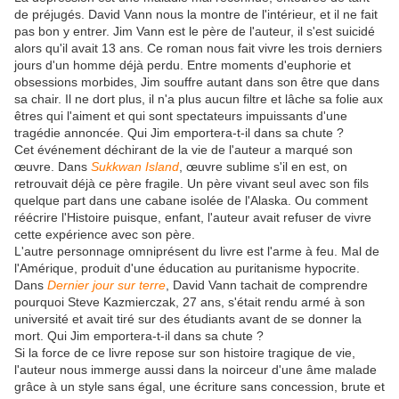
de préjugés. David Vann nous la montre de l'intérieur, et il ne fait
pas bon y entrer. Jim Vann est le père de l'auteur, il s'est suicidé
alors qu'il avait 13 ans. Ce roman nous fait vivre les trois derniers
jours d'un homme déjà perdu. Entre moments d'euphorie et
obsessions morbides, Jim souffre autant dans son être que dans
sa chair. Il ne dort plus, il n'a plus aucun filtre et lâche sa folie aux
êtres qui l'aiment et qui sont spectateurs impuissants d'une
tragédie annoncée. Qui Jim emportera-t-il dans sa chute ?
Cet événement déchirant de la vie de l'auteur a marqué son
œuvre. Dans
Sukkwan Island
, œuvre sublime s'il en est, on
retrouvait déjà ce père fragile. Un père vivant seul avec son fils
quelque part dans une cabane isolée de l'Alaska. Ou comment
réécrire l'Histoire puisque, enfant, l'auteur avait refuser de vivre
cette expérience avec son père.
L'autre personnage omniprésent du livre est l'arme à feu. Mal de
l'Amérique, produit d'une éducation au puritanisme hypocrite.
Dans
Dernier jour sur terre
, David Vann tachait de comprendre
pourquoi Steve Kazmierczak, 27 ans, s'était rendu armé à son
université et avait tiré sur des étudiants avant de se donner la
mort. Qui Jim emportera-t-il dans sa chute ?
Si la force de ce livre repose sur son histoire tragique de vie,
l'auteur nous immerge aussi dans la noirceur d'une âme malade
grâce à un style sans égal, une écriture sans concession, brute et