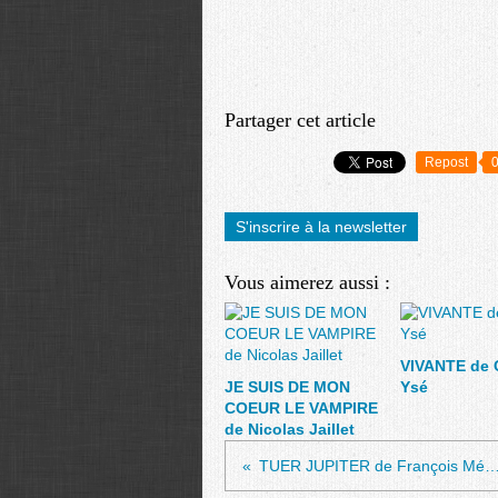
Partager cet article
Repost
S'inscrire à la newsletter
Vous aimerez aussi :
VIVANTE de 
JE SUIS DE MON
Ysé
COEUR LE VAMPIRE
de Nicolas Jaillet
TUER JUPITER de François Méd