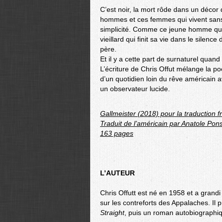
C’est noir, la mort rôde dans un décor 
hommes et ces femmes qui vivent sans 
simplicité. Comme ce jeune homme qui
vieillard qui finit sa vie dans le silen
père.
Et il y a cette part de surnaturel quan
L’écriture de Chris Offut mélange la poé
d’un quotidien loin du rêve américain a
un observateur lucide.
Gallmeister (2018) pour la traduction f
Traduit de l’américain par Anatole Pon
163 pages
L’AUTEUR
Chris Offutt est né en 1958 et a gran
sur les contreforts des Appalaches. Il 
Straight
, puis un roman autobiographi