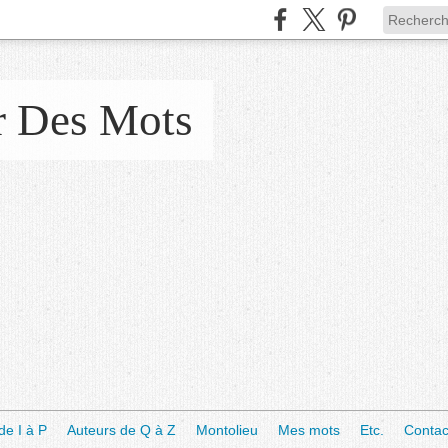
r Des Mots
de I à P
Auteurs de Q à Z
Montolieu
Mes mots
Etc.
Contac