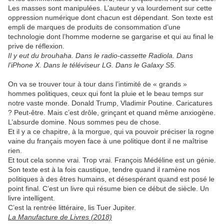
Les masses sont manipulées. L’auteur y va lourdement sur cette
oppression numérique dont chacun est dépendant. Son texte est
empli de marques de produits de consommation d’une
technologie dont l’homme moderne se gargarise et qui au final le
prive de réflexion.
Il y eut du brouhaha. Dans le radio-cassette Radiola. Dans
l’iPhone X. Dans le téléviseur LG. Dans le Galaxy S5.
On va se trouver tour à tour dans l’intimité de « grands »
hommes politiques, ceux qui font la pluie et le beau temps sur
notre vaste monde. Donald Trump, Vladimir Poutine. Caricatures
? Peut-être. Mais c’est drôle, grinçant et quand même anxiogène.
L’absurde domine. Nous sommes peu de chose.
Et il y a ce chapitre, à la morgue, qui va pouvoir préciser la rogne
vaine du français moyen face à une politique dont il ne maîtrise
rien.
Et tout cela sonne vrai. Trop vrai. François Médéline est un génie.
Son texte est à la fois caustique, tendre quand il ramène nos
politiques à des êtres humains, et désespérant quand est posé le
point final. C’est un livre qui résume bien ce début de siècle. Un
livre intelligent.
C’est la rentrée littéraire, lis Tuer Jupiter.
La Manufacture de Livres (2018)