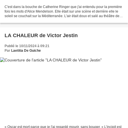
C'est dans la bouche de Catherine Ringer que j'ai entendu pour la première
fois les mots d'Alice Mendelson. Elle était sur une scène et derrière elle le
soleil se couchait sur la Méditerranée. L'air était doux et salé au théâtre de la
mer à Sète. Quelles...
LA CHALEUR de Victor Jestin
Publié le 10/11/2024 à 09:21
Par
Laetitia De Guiche
« Oscar est mort parce que je l'ai regardé mourir, sans bouger. » L'incipit est