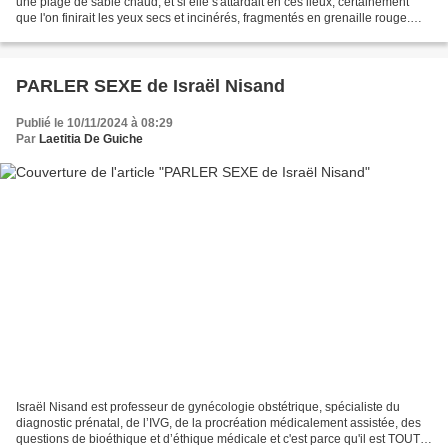
une plage de sable chaud, et si elle s'attardait en ces lieux, certainement
que l'on finirait les yeux secs et incinérés, fragmentés en grenaille rouge.
Parce que Rim Battal...
PARLER SEXE de Israël Nisand
Publié le 10/11/2024 à 08:29
Par
Laetitia De Guiche
Israël Nisand est professeur de gynécologie obstétrique, spécialiste du
diagnostic prénatal, de l’IVG, de la procréation médicalement assistée, des
questions de bioéthique et d’éthique médicale et c'est parce qu'il est TOUT