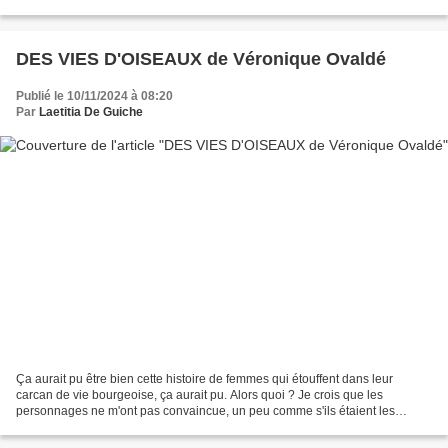
ça qu'il est à même d'intervenir...
DES VIES D'OISEAUX de Véronique Ovaldé
Publié le 10/11/2024 à 08:20
Par
Laetitia De Guiche
Ça aurait pu être bien cette histoire de femmes qui étouffent dans leur
carcan de vie bourgeoise, ça aurait pu. Alors quoi ? Je crois que les
personnages ne m'ont pas convaincue, un peu comme s'ils étaient les
caricatures grotesques de ce qu'ils sont...