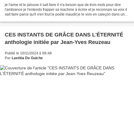
je l'aime et le jalouse il sait faire il n'a besoin que de trois mots pour dire
l'ambiance je l'entends frapper sa machine à écrire et je reconnais sa voix il
sait faire parce qu'il s'en fout le poète maudit je le vois en caleçon dans une
cuisine grasse...
CES INSTANTS DE GRÂCE DANS L'ÉTERNITÉ
anthologie initiée par Jean-Yves Reuzeau
Publié le 10/11/2024 à 08:48
Par
Laetitia De Guiche