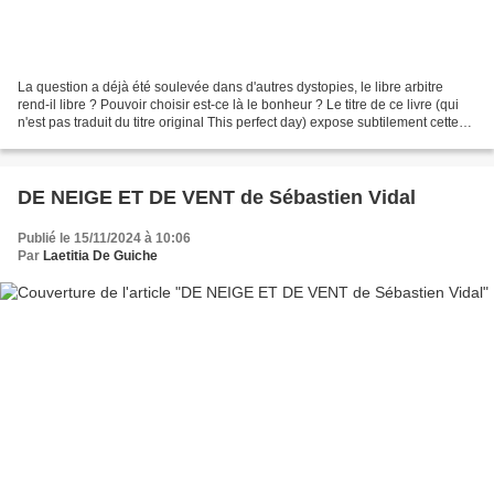
La question a déjà été soulevée dans d'autres dystopies, le libre arbitre
rend-il libre ? Pouvoir choisir est-ce là le bonheur ? Le titre de ce livre (qui
n'est pas traduit du titre original This perfect day) expose subtilement cette
problématique. Me...
DE NEIGE ET DE VENT de Sébastien Vidal
Publié le 15/11/2024 à 10:06
Par
Laetitia De Guiche