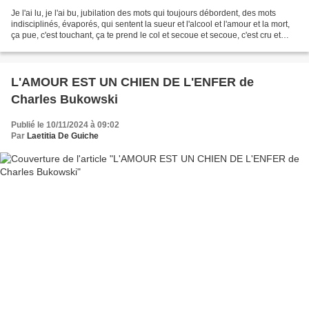
Je l'ai lu, je l'ai bu, jubilation des mots qui toujours débordent, des mots
indisciplinés, évaporés, qui sentent la sueur et l'alcool et l'amour et la mort,
ça pue, c'est touchant, ça te prend le col et secoue et secoue, c'est cru et
cruel, la vie est...
L'AMOUR EST UN CHIEN DE L'ENFER de
Charles Bukowski
Publié le 10/11/2024 à 09:02
Par
Laetitia De Guiche