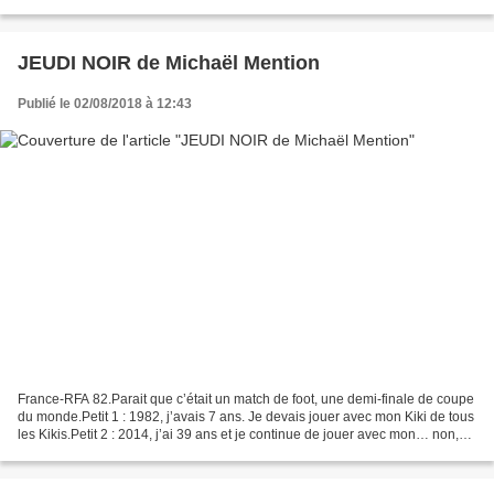
domine un monde débarrassé de...
JEUDI NOIR de Michaël Mention
Publié le 02/08/2018 à 12:43
France-RFA 82.Parait que c’était un match de foot, une demi-finale de coupe
du monde.Petit 1 : 1982, j’avais 7 ans. Je devais jouer avec mon Kiki de tous
les Kikis.Petit 2 : 2014, j’ai 39 ans et je continue de jouer avec mon… non,
pardon, je voulais dire...