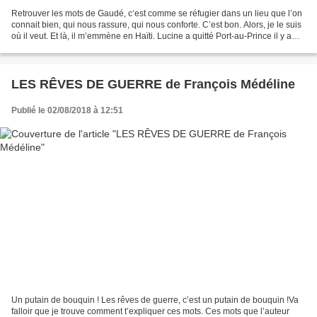
Retrouver les mots de Gaudé, c‘est comme se réfugier dans un lieu que l’on
connait bien, qui nous rassure, qui nous conforte. C’est bon. Alors, je le suis
où il veut. Et là, il m’emmène en Haïti. Lucine a quitté Port-au-Prince il y a
cinq ans pour s’occuper...
LES RÊVES DE GUERRE de François Médéline
Publié le 02/08/2018 à 12:51
Un putain de bouquin ! Les rêves de guerre, c’est un putain de bouquin !Va
falloir que je trouve comment t’expliquer ces mots. Ces mots que l’auteur