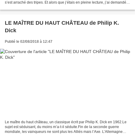
s’est arraché des tripes. Et alors que j’étais en pleine lecture, j’ai demandé à
un ami de se faire les...
LE MAÎTRE DU HAUT CHÂTEAU de Philip K.
Dick
Publié le 02/08/2018 à 12:47
Le maître du haut château, un classique écrit par Philip K. Dick en 1962.Le
sujet est séduisant, du moins m’a-t-il séduite.Fin de la seconde guerre
mondiale, les vainqueurs ne sont plus les Alliés mais l’Axe. L’Allemagne