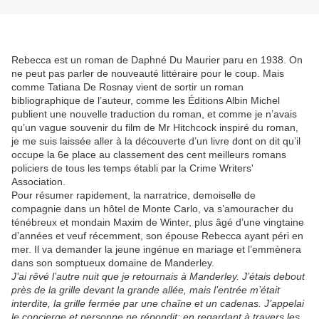
Rebecca est un roman de Daphné Du Maurier paru en 1938. On
ne peut pas parler de nouveauté littéraire pour le coup. Mais
comme Tatiana De Rosnay vient de sortir un roman
bibliographique de l’auteur, comme les Éditions Albin Michel
publient une nouvelle traduction du roman, et comme je n’avais
qu’un vague souvenir du film de Mr Hitchcock inspiré du roman,
je me suis laissée aller à la découverte d’un livre dont on dit qu’il
occupe la 6e place au classement des cent meilleurs romans
policiers de tous les temps établi par la Crime Writers'
Association.
Pour résumer rapidement, la narratrice, demoiselle de
compagnie dans un hôtel de Monte Carlo, va s’amouracher du
ténébreux et mondain Maxim de Winter, plus âgé d’une vingtaine
d’années et veuf récemment, son épouse Rebecca ayant péri en
mer. Il va demander la jeune ingénue en mariage et l’emmènera
dans son somptueux domaine de Manderley.
J’ai rêvé l’autre nuit que je retournais à Manderley. J’étais debout
près de la grille devant la grande allée, mais l’entrée m’était
interdite, la grille fermée par une chaîne et un cadenas. J’appelai
le concierge et personne ne répondit; en regardant à travers les