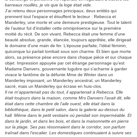
barreaux rouillés, je vis que la loge était vide.
J’ai retenu deux personnages principaux, deux entités qui
prennent tout l’espace et étouffent le lecteur : Rebecca et
Manderley, une morte et une demeure prestigieuse. Tout le talent
de l’auteur fut d’installer cette omniprésence sur la première
moitié du récit. De son vivant, Rebecca était une femme d’une
beauté absolue, grande, élancée, toujours apprêtée, elle dirigeait
le domaine d’une main de fer. L’épouse parfaite, l’idéal féminin,
quiconque lui parlait tombait sous son charme. Et bien que morte
alors, sa présence pèse encore dans chaque pièce et sur chaque
objet. Impression appuyée par cet étrange personnage qu’est
Madame Danvers, gouvernante lugubre qui s’acharne à garder
vivace le fantôme de la défunte Mme de Winter dans un
Manderley imposant, un Manderley ancestral, un Manderley
sacré, mais un Manderley qui écrase en huis-clos.
Il ne m'appartenait pas du tout, il appartenait à Rebecca. Elle
était toujours dans la maison, comme Mrs Danvers l'avait dit, elle
était dans cette chambre de l'aile ouest, elle était dans la
bibliothèque, dans le petit salon, dans la galerie au-dessus du
hall. Même dans le petit vestiaire où pendait son imperméable. Et
dans le jardin, et dans les bois, et dans la maisonnette en pierre
sur la plage. Ses pas résonnaient dans le corridor, son parfum
traînait dans l'escalier. Les domestiques continuaient à suivre ses