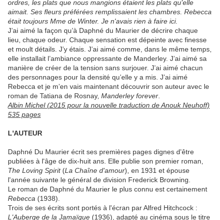
ordres, les plats que nous mangions étaient les plats qu'elle
aimait. Ses fleurs préférées remplissaient les chambres. Rebecca
était toujours Mme de Winter. Je n'avais rien à faire ici.
J’ai aimé la façon qu’à Daphné du Maurier de décrire chaque
lieu, chaque odeur. Chaque sensation est dépeinte avec finesse
et moult détails. J’y étais. J’ai aimé comme, dans le même temps,
elle installait l’ambiance oppressante de Manderley. J’ai aimé sa
manière de créer de la tension sans surjouer. J’ai aimé chacun
des personnages pour la densité qu’elle y a mis. J’ai aimé
Rebecca et je m’en vais maintenant découvrir son auteur avec le
roman de Tatiana de Rosnay,
Manderley forever
.
Albin Michel (2015 pour la nouvelle traduction de Anouk Neuhoff)
535 pages
L'AUTEUR
Daphné Du Maurier écrit ses premières pages dignes d'être
publiées à l'âge de dix-huit ans. Elle publie son premier roman,
The Loving Spirit
(
La Chaîne d'amour
), en 1931 et épouse
l'année suivante le général de division Frederick Browning.
Le roman de Daphné du Maurier le plus connu est certainement
Rebecca
(1938).
Trois de ses écrits sont portés à l'écran par Alfred Hitchcock :
L'Auberge de la Jamaïque
(1936), adapté au cinéma sous le titre