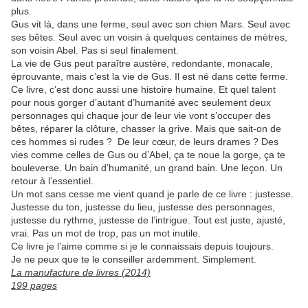
plus.
Gus vit là, dans une ferme, seul avec son chien Mars. Seul avec
ses bêtes. Seul avec un voisin à quelques centaines de mètres,
son voisin Abel. Pas si seul finalement.
La vie de Gus peut paraître austère, redondante, monacale,
éprouvante, mais c’est la vie de Gus. Il est né dans cette ferme.
Ce livre, c’est donc aussi une histoire humaine. Et quel talent
pour nous gorger d’autant d’humanité avec seulement deux
personnages qui chaque jour de leur vie vont s’occuper des
bêtes, réparer la clôture, chasser la grive. Mais que sait-on de
ces hommes si rudes ? De leur cœur, de leurs drames ? Des
vies comme celles de Gus ou d’Abel, ça te noue la gorge, ça te
bouleverse. Un bain d’humanité, un grand bain. Une leçon. Un
retour à l’essentiel.
Un mot sans cesse me vient quand je parle de ce livre : justesse.
Justesse du ton, justesse du lieu, justesse des personnages,
justesse du rythme, justesse de l’intrigue. Tout est juste, ajusté,
vrai. Pas un mot de trop, pas un mot inutile.
Ce livre je l’aime comme si je le connaissais depuis toujours.
Je ne peux que te le conseiller ardemment. Simplement.
La manufacture de livres (2014)
199 pages