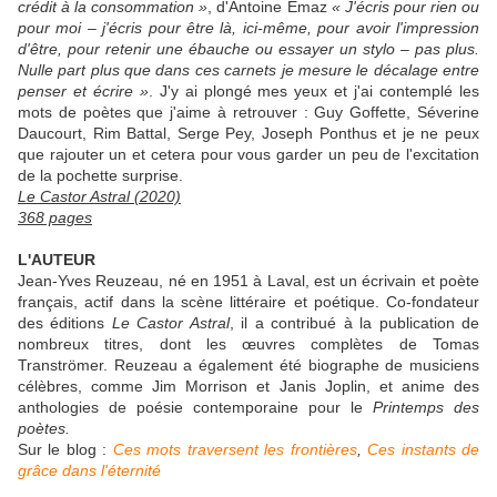
crédit à la consommation »
, d'Antoine Emaz
« J'écris pour rien ou
pour moi – j'écris pour être là, ici-même, pour avoir l'impression
d'être, pour retenir une ébauche ou essayer un stylo – pas plus.
Nulle part plus que dans ces carnets je mesure le décalage entre
penser et écrire »
. J'y ai plongé mes yeux et j'ai contemplé les
mots de poètes que j'aime à retrouver : Guy Goffette, Séverine
Daucourt, Rim Battal, Serge Pey, Joseph Ponthus et je ne peux
que rajouter un et cetera pour vous garder un peu de l'excitation
de la pochette surprise.
Le Castor Astral (2020)
368 pages
L'AUTEUR
Jean-Yves Reuzeau, né en 1951 à Laval, est un écrivain et poète
français, actif dans la scène littéraire et poétique. Co-fondateur
des éditions
Le Castor Astral
, il a contribué à la publication de
nombreux titres, dont les œuvres complètes de Tomas
Tranströmer. Reuzeau a également été biographe de musiciens
célèbres, comme Jim Morrison et Janis Joplin, et anime des
anthologies de poésie contemporaine pour le
Printemps des
poètes.
Sur le blog :
Ces mots traversent les frontières
,
Ces instants de
grâce dans l'éternité