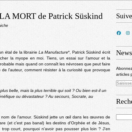
A MORT de Patrick Süskind
Suiv
uiche
Newsl
un étal de la librairie
La Manufacture
*, Patrick Süskind écrit
cher la myope en moi. Tiens, un essai sur l'amour et la
probable mais quand on connaît les névroses que peut faire
Abonnez
 de l'auteur, comment résister à la curiosité que provoque
articles 
lus belle, mais la plus terrible qui soit ? Ou bien est-il un
bénéfique ou dévastateur ? Au secours, Socrate, au
Rech
u nom de l'amour. Süskind jette un œil dans les œuvres de
re (et c'est pas banal) les destins d'Orphée et de Jésus,
n trop court, pourquoi n'avoir pas pousser plus loin ? J'en