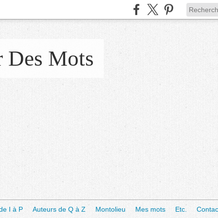
r Des Mots
de I à P
Auteurs de Q à Z
Montolieu
Mes mots
Etc.
Contac