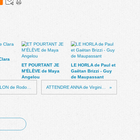
0
Clara
ET POURTANT JE
LE HORLA de Paul et
M'ÉLÈVE de Maya
Gaëtan Brizzi - Guy
Angelou
de Maupassant
LE DERNIER JOUR DU TOURBILLON de Rodolphe Casso
ATTENDRE ANNA de Virginie Ducay