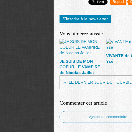
Repost
S'inscrire à la newsletter
Vous aimerez aussi :
VIVANTE de 
JE SUIS DE MON
Ysé
COEUR LE VAMPIRE
de Nicolas Jaillet
Commenter cet article
Ajouter un commentaire