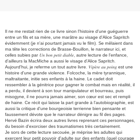
Il ne me restait rien de ce livre sinon l'histoire d'une guéguerre
entre un fils et sa mère, une marâtre au visage d'Alice Sapritch
évidemment (je n'ai pourtant jamais vu le film). Se mêlaient dans
ma tête les corrections de Brasse-Bouillon, le narrateur ici, et
celles subies par 𝑈𝑛 𝑏𝑜𝑛 𝑝𝑒𝑡𝑖𝑡 𝑑𝑖𝑎𝑏𝑙𝑒, autre lecture de l'enfance,
d'ailleurs la MacMiche a aussi le visage d'Alice Sapritch.
Aujourd'hui, je referme un tout autre livre. 𝑉𝑖𝑝𝑒̀𝑟𝑒 𝑎𝑢 𝑝𝑜𝑖𝑛𝑔 est une
histoire d'une grande violence. Folcoche, la mère tyrannique,
maltraitante, initie ses enfants à la haine. Le cadet doit
ressembler à la génitrice pour gagner le combat mais en réalité, il
a perdu, il devient à son tour manipulateur et bourreau, puis
misogyne, il ne pourra jamais aimer, son cœur est sec et rempli
de haine. Ce récit qui laisse la part grande à l'autobiographie, est
aussi la critique d'une bourgeoisie terrienne bien pensante et
faussement dévote que le narrateur dénigre au fil des pages.
Hervé Bazin écrira deux autres livres reprenant ces personnages,
du besoin d'exorciser des traumatismes très certainement.
Je sors de cette lecture secouée, je méprise les adultes qui
exercent leur petit pouvoir d'adulte sur des enfants (quel courage