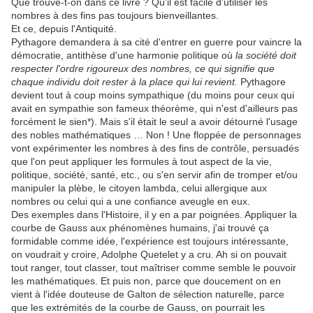
Que trouve-t-on dans ce livre ? Qu'il est facile d'utiliser les
nombres à des fins pas toujours bienveillantes.
Et ce, depuis l'Antiquité.
Pythagore demandera à sa cité d'entrer en guerre pour vaincre la
démocratie, antithèse d'une harmonie politique où
la société doit
respecter l'ordre rigoureux des nombres, ce qui signifie que
chaque individu doit rester à la place qui lui revient.
Pythagore
devient tout à coup moins sympathique (du moins pour ceux qui
avait en sympathie son fameux théorème, qui n'est d'ailleurs pas
forcément le sien*). Mais s'il était le seul a avoir détourné l'usage
des nobles mathématiques … Non ! Une floppée de personnages
vont expérimenter les nombres à des fins de contrôle, persuadés
que l'on peut appliquer les formules à tout aspect de la vie,
politique, société, santé, etc., ou s'en servir afin de tromper et/ou
manipuler la plèbe, le citoyen lambda, celui allergique aux
nombres ou celui qui a une confiance aveugle en eux.
Des exemples dans l'Histoire, il y en a par poignées. Appliquer la
courbe de Gauss aux phénomènes humains, j'ai trouvé ça
formidable comme idée, l'expérience est toujours intéressante,
on voudrait y croire, Adolphe Quetelet y a cru. Ah si on pouvait
tout ranger, tout classer, tout maîtriser comme semble le pouvoir
les mathématiques. Et puis non, parce que doucement on en
vient à l'idée douteuse de Galton de sélection naturelle, parce
que les extrémités de la courbe de Gauss, on pourrait les