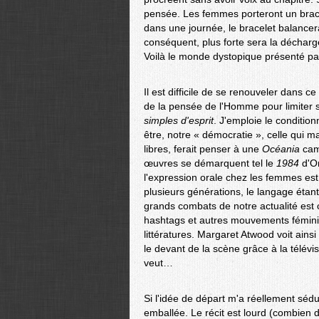
pensée. Les femmes porteront un brac
dans une journée, le bracelet balance
conséquent, plus forte sera la décharg
Voilà le monde dystopique présenté pa
Il est difficile de se renouveler dans c
de la pensée de l'Homme pour limiter so
simples d'esprit
. J'emploie le condition
être, notre « démocratie », celle qui m
libres, ferait penser à une
Océania
camo
œuvres se démarquent tel le
1984
d'Or
l'expression orale chez les femmes est 
plusieurs générations, le langage étant 
grands combats de notre actualité est c
hashtags et autres mouvements féminis
littératures. Margaret Atwood voit ain
le devant de la scène grâce à la télévi
veut…
Si l'idée de départ m'a réellement sédu
emballée. Le récit est lourd (combien d