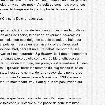
elet, un « compte-mot ». Au-delà de cent mots prononcés
ra une décharge électrique. Et plus le dépassement sera
e.
r Christina Dalcher avec
Vox
.
e genre de littérature, de beaucoup ont écrit sur la maîtrise
n désir de liberté, le désir de s'exprimer,
heureux les
nel mais mon petit doigt me souffle qu'aujourd'hui, peut-
anipule les masses en leur faisant croire qu'elles sont
uflée. Bref, ceci est un autre débat. De nombreuses
well et l'incontournable
Big Brother
. Ici, l'idée de supprimer
originale parce qu'elle semble crédible et efficace sur
le propre de l'Homme, l'en priver, c'est le maîtriser. Un des
elui qui veut libérer les femmes du joug masculin, cf les
tes, il est donc normal de le retrouver dans nombre de
si son roman
La servante écarlate
écrit en 1985 revenir sur
sion. Et maintenant,
Vox
. Sauf que, n'est pas Atwood qui
ite, ce que l'auteure en a fait sur 427 pages m'a moins
e fois est-elle revenue sur le passé de cette féministe