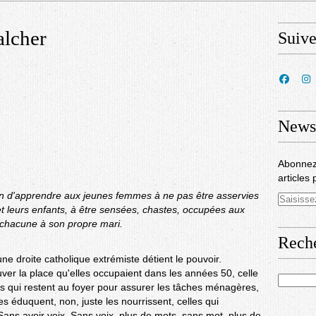
alcher
Suiv
Newsl
Abonnez
articles 
in d'apprendre aux jeunes femmes à ne pas être asservies
et leurs enfants, à être sensées, chastes, occupées aux
chacune à son propre mari.
Rech
ne droite catholique extrémiste détient le pouvoir.
er la place qu'elles occupaient dans les années 50, celle
s qui restent au foyer pour assurer les tâches ménagères,
es éduquent, non, juste les nourrissent, celles qui
Sans avoir voix. Sans voix, plus de mots, sans mot, plus de