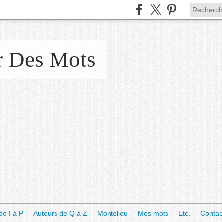
r Des Mots
de I à P
Auteurs de Q à Z
Montolieu
Mes mots
Etc.
Contac