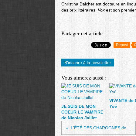
Christina Dalcher est docteure en lingu
des prix littéraires.
Vox
est son premie
Partager cet article
Repost
S'inscrire à la newsletter
Vous aimerez aussi :
VIVANTE de 
JE SUIS DE MON
Ysé
COEUR LE VAMPIRE
de Nicolas Jaillet
L'ÉTÉ DES CHAROGNES de Simon Johannin