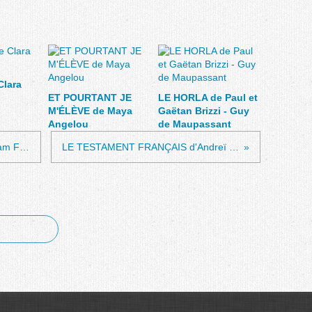
Clara
ET POURTANT JE
LE HORLA de Paul et
M'ÉLÈVE de Maya
Gaëtan Brizzi - Guy
Angelou
de Maupassant
TANDIS QUE J'AGONISE de William Faulkner
LE TESTAMENT FRANÇAIS d'Andreï Makine