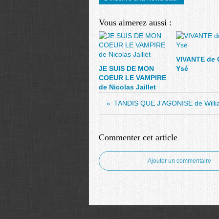
Vous aimerez aussi :
VIVANTE de 
JE SUIS DE MON
Ysé
COEUR LE VAMPIRE
de Nicolas Jaillet
Commenter cet article
Ajouter un commentaire