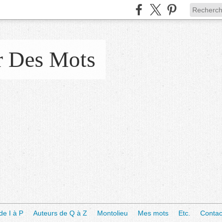
r Des Mots
de I à P
Auteurs de Q à Z
Montolieu
Mes mots
Etc.
Contac