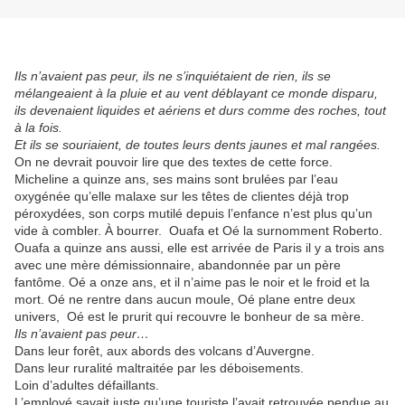
Ils n’avaient pas peur, ils ne s’inquiétaient de rien, ils se
mélangeaient à la pluie et au vent déblayant ce monde disparu,
ils devenaient liquides et aériens et durs comme des roches, tout
à la fois.
Et ils se souriaient, de toutes leurs dents jaunes et mal rangées.
On ne devrait pouvoir lire que des textes de cette force.
Micheline a quinze ans, ses mains sont brulées par l’eau
oxygénée qu’elle malaxe sur les têtes de clientes déjà trop
péroxydées, son corps mutilé depuis l’enfance n’est plus qu’un
vide à combler. À bourrer. Ouafa et Oé la surnomment Roberto.
Ouafa a quinze ans aussi, elle est arrivée de Paris il y a trois ans
avec une mère démissionnaire, abandonnée par un père
fantôme. Oé a onze ans, et il n’aime pas le noir et le froid et la
mort. Oé ne rentre dans aucun moule, Oé plane entre deux
univers, Oé est le prurit qui recouvre le bonheur de sa mère.
Ils n’avaient pas peur…
Dans leur forêt, aux abords des volcans d’Auvergne.
Dans leur ruralité maltraitée par les déboisements.
Loin d’adultes défaillants.
L’employé savait juste qu’une touriste l’avait retrouvée pendue au