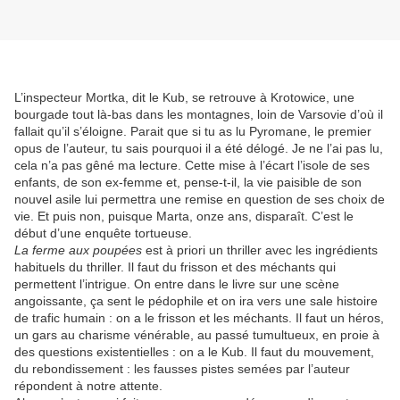
L’inspecteur Mortka, dit le Kub, se retrouve à Krotowice, une
bourgade tout là-bas dans les montagnes, loin de Varsovie d’où il
fallait qu’il s’éloigne. Parait que si tu as lu Pyromane, le premier
opus de l’auteur, tu sais pourquoi il a été délogé. Je ne l’ai pas lu,
cela n’a pas gêné ma lecture. Cette mise à l’écart l’isole de ses
enfants, de son ex-femme et, pense-t-il, la vie paisible de son
nouvel asile lui permettra une remise en question de ses choix de
vie. Et puis non, puisque Marta, onze ans, disparaît. C’est le
début d’une enquête tortueuse.
La ferme aux poupées
est à priori un thriller avec les ingrédients
habituels du thriller. Il faut du frisson et des méchants qui
permettent l’intrigue. On entre dans le livre sur une scène
angoissante, ça sent le pédophile et on ira vers une sale histoire
de trafic humain : on a le frisson et les méchants. Il faut un héros,
un gars au charisme vénérable, au passé tumultueux, en proie à
des questions existentielles : on a le Kub. Il faut du mouvement,
du rebondissement : les fausses pistes semées par l’auteur
répondent à notre attente.