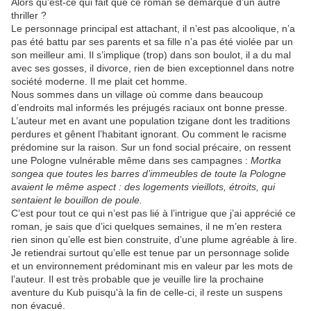
Alors qu’est-ce qui fait que ce roman se démarque d’un autre
thriller ?
Le personnage principal est attachant, il n’est pas alcoolique, n’a
pas été battu par ses parents et sa fille n’a pas été violée par un
son meilleur ami. Il s’implique (trop) dans son boulot, il a du mal
avec ses gosses, il divorce, rien de bien exceptionnel dans notre
société moderne. Il me plait cet homme.
Nous sommes dans un village où comme dans beaucoup
d’endroits mal informés les préjugés raciaux ont bonne presse.
L’auteur met en avant une population tzigane dont les traditions
perdures et gênent l’habitant ignorant. Ou comment le racisme
prédomine sur la raison. Sur un fond social précaire, on ressent
une Pologne vulnérable même dans ses campagnes :
Mortka
songea que toutes les barres d’immeubles de toute la Pologne
avaient le même aspect : des logements vieillots, étroits, qui
sentaient le bouillon de poule.
C’est pour tout ce qui n’est pas lié à l’intrigue que j’ai apprécié ce
roman, je sais que d’ici quelques semaines, il ne m’en restera
rien sinon qu’elle est bien construite, d’une plume agréable à lire.
Je retiendrai surtout qu’elle est tenue par un personnage solide
et un environnement prédominant mis en valeur par les mots de
l’auteur. Il est très probable que je veuille lire la prochaine
aventure du Kub puisqu'à la fin de celle-ci, il reste un suspens
non évacué.