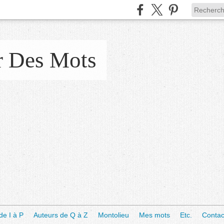
r Des Mots
de I à P
Auteurs de Q à Z
Montolieu
Mes mots
Etc.
Contac