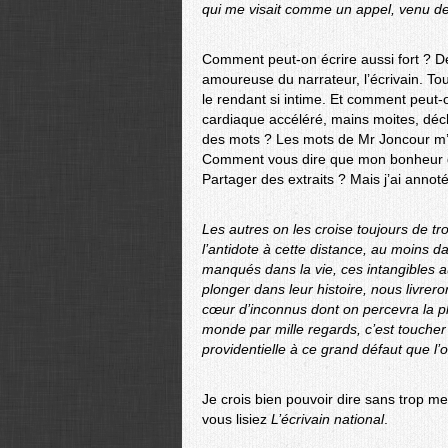
qui me visait comme un appel, venu de 
Comment peut-on écrire aussi fort ? D
amoureuse du narrateur, l’écrivain. To
le rendant si intime. Et comment peut
cardiaque accéléré, mains moites, déch
des mots ? Les mots de Mr Joncour m
Comment vous dire que mon bonheur de 
Partager des extraits ? Mais j’ai ann
Les autres on les croise toujours de trop
l’antidote à cette distance, au moins 
manqués dans la vie, ces intangibles a
plonger dans leur histoire, nous livreron
cœur d’inconnus dont on percevra la plu
monde par mille regards, c’est toucher 
providentielle à ce grand défaut que l’o
Je crois bien pouvoir dire sans trop me 
vous lisiez
L’écrivain national
.