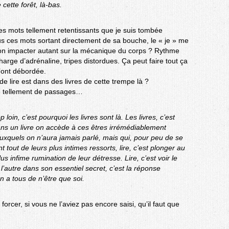
cette forêt, là-bas.
es mots tellement retentissants que je suis tombée
us ces mots sortant directement de sa bouche, le « je » me
-on impacter autant sur la mécanique du corps ? Rythme
arge d’adrénaline, tripes distordues. Ça peut faire tout ça
’ont débordée.
lire est dans des livres de cette trempe là ?
oté tellement de passages…
 loin, c’est pourquoi les livres sont là. Les livres, c’est
dans un livre on accède à ces êtres irrémédiablement
uxquels on n’aura jamais parlé, mais qui, pour peu de se
t tout de leurs plus intimes ressorts, lire, c’est plonger au
s infime rumination de leur détresse. Lire, c’est voir le
l’autre dans son essentiel secret, c’est la réponse
n a tous de n’être que soi.
forcer, si vous ne l’aviez pas encore saisi, qu’il faut que