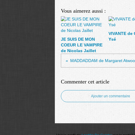
Vous aimerez aussi :
VIVANTE de 
JE SUIS DE MON
Ysé
COEUR LE VAMPIRE
de Nicolas Jaillet
MADDADDAM de Margaret Atwo
Commenter cet article
Ajouter un commentaire