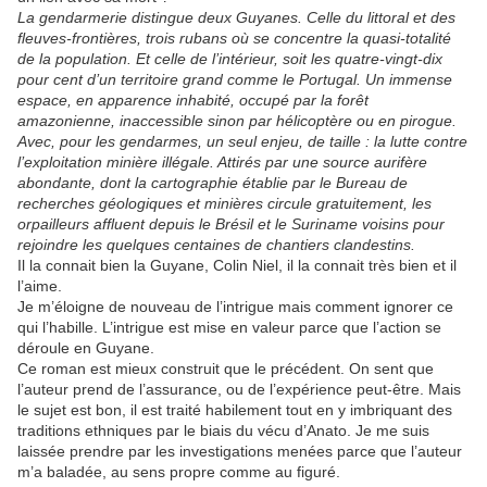
La gendarmerie distingue deux Guyanes. Celle du littoral et des
fleuves-frontières, trois rubans où se concentre la quasi-totalité
de la population. Et celle de l’intérieur, soit les quatre-vingt-dix
pour cent d’un territoire grand comme le Portugal. Un immense
espace, en apparence inhabité, occupé par la forêt
amazonienne, inaccessible sinon par hélicoptère ou en pirogue.
Avec, pour les gendarmes, un seul enjeu, de taille : la lutte contre
l’exploitation minière illégale. Attirés par une source aurifère
abondante, dont la cartographie établie par le Bureau de
recherches géologiques et minières circule gratuitement, les
orpailleurs affluent depuis le Brésil et le Suriname voisins pour
rejoindre les quelques centaines de chantiers clandestins.
Il la connait bien la Guyane, Colin Niel, il la connait très bien et il
l’aime.
Je m’éloigne de nouveau de l’intrigue mais comment ignorer ce
qui l’habille. L’intrigue est mise en valeur parce que l’action se
déroule en Guyane.
Ce roman est mieux construit que le précédent. On sent que
l’auteur prend de l’assurance, ou de l’expérience peut-être. Mais
le sujet est bon, il est traité habilement tout en y imbriquant des
traditions ethniques par le biais du vécu d’Anato. Je me suis
laissée prendre par les investigations menées parce que l’auteur
m’a baladée, au sens propre comme au figuré.