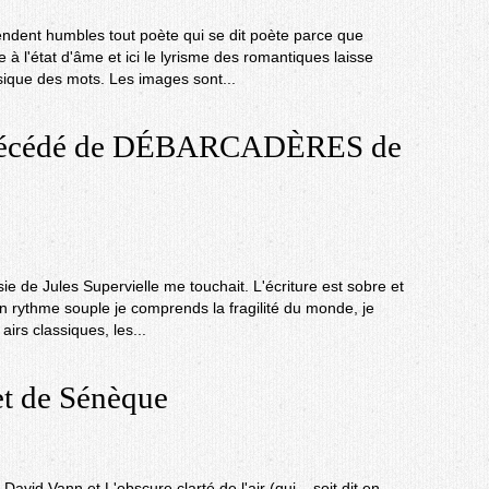
ndent humbles tout poète qui se dit poète parce que
 à l'état d'âme et ici le lyrisme des romantiques laisse
sique des mots. Les images sont...
écédé de DÉBARCADÈRES de
 de Jules Supervielle me touchait. L'écriture est sobre et
un rythme souple je comprends la fragilité du monde, je
irs classiques, les...
t de Sénèque
David Vann et L'obscure clarté de l'air (qui – soit dit en