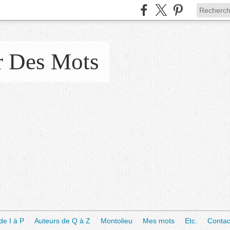
r Des Mots
de I à P
Auteurs de Q à Z
Montolieu
Mes mots
Etc.
Contac