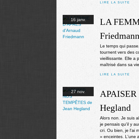
LIRE LA SUITE
LA FEMME
16 janv.
Friedman
Le temps qui passe
tournent vers des c
vieillissante. Elle 
maîtrisé dans sa vie,
LIRE LA SUITE
APAISER 
27 nov.
Hegland
Alors non. Je suis a
je pensais qu'il y 
cri. Ou bien, je l'
» enceintes. L'une a