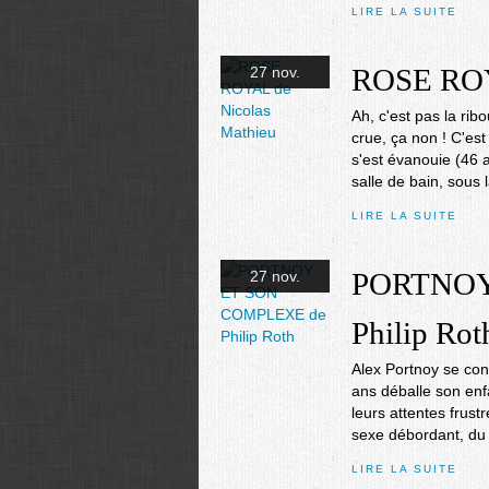
LIRE LA SUITE
ROSE ROY
27 nov.
Ah, c'est pas la rib
crue, ça non ! C'e
s'est évanouie (46 
salle de bain, sous l
LIRE LA SUITE
PORTNOY
27 nov.
Philip Rot
Alex Portnoy se con
ans déballe son enf
leurs attentes frus
sexe débordant, du 
LIRE LA SUITE