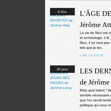
L'ÂGE D
6 févr.
Jérôme Att
La vie de Nico est s
et archéologie, il lit
Nico, il ne veut pas 
tels que je les...
LIRE LA SUITE
LES DER
30 janv.
de Jérôme
Mais quel talent ! V
semble nécessaire q
que l'on serait tent
politique qui vous me