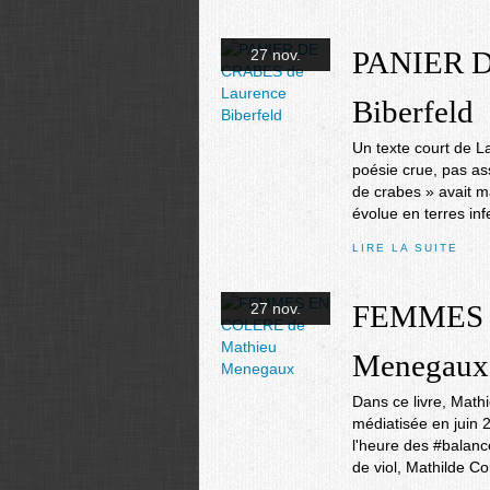
PANIER D
27 nov.
Biberfeld
Un texte court de L
poésie crue, pas a
de crabes » avait m
évolue en terres inf
LIRE LA SUITE
FEMMES 
27 nov.
Menegaux
Dans ce livre, Mathi
médiatisée en juin 
l'heure des #balance
de viol, Mathilde Col