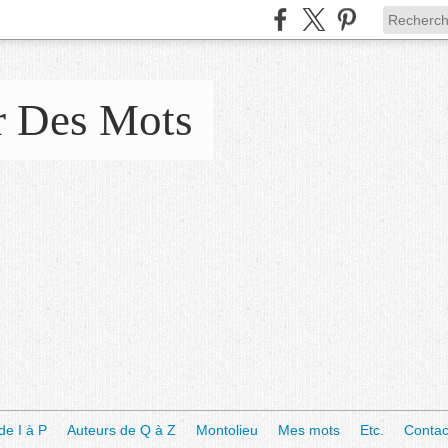
r Des Mots
de I à P
Auteurs de Q à Z
Montolieu
Mes mots
Etc.
Contac