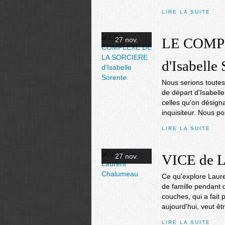
LIRE LA SUITE
LE COMP
27 nov.
d'Isabelle
Nous serions toutes 
de départ d'Isabelle
celles qu'on désigna
inquisiteur. Nous po
LIRE LA SUITE
VICE de L
27 nov.
Ce qu'explore Laure
de famille pendant 
couches, qui a fait 
aujourd'hui, veut êt
LIRE LA SUITE