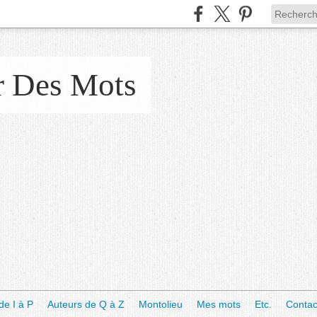
r Des Mots
de I à P
Auteurs de Q à Z
Montolieu
Mes mots
Etc.
Contac