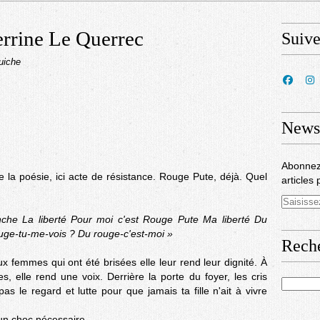
rine Le Querrec
Suiv
uiche
Newsl
Abonnez
la poésie, ici acte de résistance. Rouge Pute, déjà. Quel
articles 
nche La liberté Pour moi c'est Rouge Pute Ma liberté Du
ouge-tu-me-vois ? Du rouge-c'est-moi »
Rech
 femmes qui ont été brisées elle leur rend leur dignité. À
, elle rend une voix. Derrière la porte du foyer, les cris
as le regard et lutte pour que jamais ta fille n'ait à vivre
un choc nécessaire.