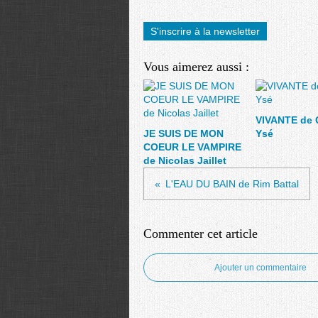
S'inscrire à la newsletter
Vous aimerez aussi :
VIVANTE de 
JE SUIS DE MON
Ysé
COEUR LE VAMPIRE
de Nicolas Jaillet
L'EAU DU BAIN de Rim Battal
Commenter cet article
Ajouter un commentaire