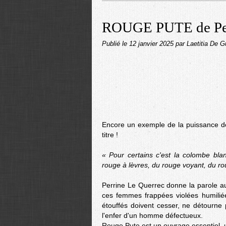
ROUGE PUTE de Per
Publié le
12 janvier 2025
par Laetitia De G
Encore un exemple de la puissance de 
titre !
« Pour certains c'est la colombe bla
rouge à lèvres, du rouge voyant, du r
Perrine Le Querrec donne la parole aux
ces femmes frappées violées humiliées
étouffés doivent cesser, ne détourne p
l'enfer d'un homme défectueux.
Rouge Pute est un ouvrage essentiel, 