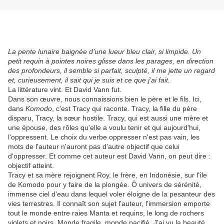
La pente lunaire baignée d’une lueur bleu clair, si limpide. Un
petit requin à pointes noires glisse dans les parages, en direction
des profondeurs, il semble si parfait, sculpté, il me jette un regard
et, curieusement, il sait qui je suis et ce que j’ai fait.
La littérature vint. Et David Vann fut.
Dans son œuvre, nous connaissions bien le père et le fils. Ici,
dans
Komodo
, c'est Tracy qui raconte. Tracy, la fille du père
disparu, Tracy, la sœur hostile. Tracy, qui est aussi une mère et
une épouse, des rôles qu'elle a voulu tenir et qui aujourd'hui,
l'oppressent. Le choix du verbe oppresser n'est pas vain, les
mots de l'auteur n'auront pas d'autre objectif que celui
d'oppresser. Et comme cet auteur est David Vann, on peut dire :
objectif atteint.
Tracy et sa mère rejoignent Roy, le frère, en Indonésie, sur l'île
de Komodo pour y faire de la plongée. Ô univers de sérénité,
immense ciel d'eau dans lequel voler éloigne de la pesanteur des
vies terrestres. Il connaît son sujet l'auteur, l'immersion emporte
tout le monde entre raies Manta et requins, le long de rochers
violets et noirs. Monde fragile, monde pacifié. J'ai vu la beauté