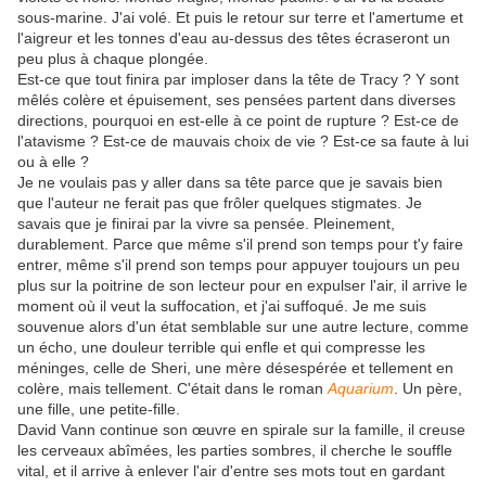
sous-marine. J'ai volé. Et puis le retour sur terre et l'amertume et
l'aigreur et les tonnes d'eau au-dessus des têtes écraseront un
peu plus à chaque plongée.
Est-ce que tout finira par imploser dans la tête de Tracy ? Y sont
mêlés colère et épuisement, ses pensées partent dans diverses
directions, pourquoi en est-elle à ce point de rupture ? Est-ce de
l'atavisme ? Est-ce de mauvais choix de vie ? Est-ce sa faute à lui
ou à elle ?
Je ne voulais pas y aller dans sa tête parce que je savais bien
que l'auteur ne ferait pas que frôler quelques stigmates. Je
savais que je finirai par la vivre sa pensée. Pleinement,
durablement. Parce que même s'il prend son temps pour t'y faire
entrer, même s'il prend son temps pour appuyer toujours un peu
plus sur la poitrine de son lecteur pour en expulser l'air, il arrive le
moment où il veut la suffocation, et j'ai suffoqué. Je me suis
souvenue alors d'un état semblable sur une autre lecture, comme
un écho, une douleur terrible qui enfle et qui compresse les
méninges, celle de Sheri, une mère désespérée et tellement en
colère, mais tellement. C'était dans le roman
Aquarium
. Un père,
une fille, une petite-fille.
David Vann continue son œuvre en spirale sur la famille, il creuse
les cerveaux abîmées, les parties sombres, il cherche le souffle
vital, et il arrive à enlever l'air d'entre ses mots tout en gardant