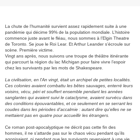
La chute de l’humanité survient assez rapidement suite à une
pandémie qui décime 99% de la population mondiale. L’histoire
commence juste avant le fléau, nous sommes à l’Elgin Theatre
de Toronto. Se joue le Roi Lear. Et Arthur Leander s’écroule sur
scène. Première victime.
Vingt ans après, nous suivons une troupe de théâtre itinérante
qui parcourt la région du lac Michigan pour faire vivre l’espoir
chez les survivants par les mots de Shakespeare.
La civilisation, en l'An vingt, était un archipel de petites localités.
Ces colonies avaient combattu les bêtes sauvages, enterré leurs
voisins, vécu, péri et souffert ensemble pendant les années
sanglantes qui avaient suivi le cataclysme, avaient survécu dans
des conditions épouvantables, et ce seulement en se serrant les
coudes dans les périodes d'accalmie : autant dire qu'elles ne se
mettaient pas en quatre pour accueillir les étrangers.
Ce roman post-apocalyptique ne décrit pas cette fin des
hommes, il ne s’attarde pas sur le chaos vécu pendant qu’ils
agonisaient, ni pendant que les survivants revenaient à une vie