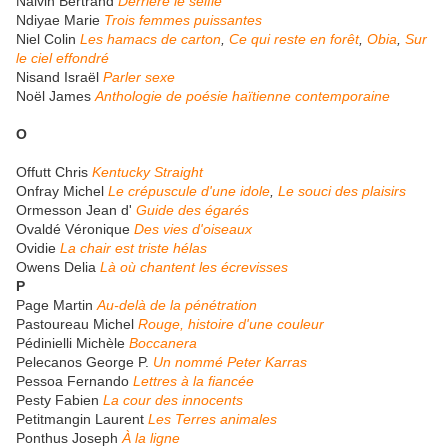
Naivin Bertrand
Derrière le selfie
Ndiyae Marie
Trois femmes puissantes
Niel Colin
Les hamacs de carton
,
Ce qui reste en forêt
,
Obia
,
Sur
le ciel effondré
Nisand Israël
Parler sexe
Noël James
Anthologie de poésie haïtienne contemporaine
O
Offutt Chris
Kentucky Straight
Onfray Michel
Le crépuscule d'une idole
,
Le souci des plaisirs
Ormesson Jean d'
Guide des égarés
Ovaldé Véronique
Des vies d'oiseaux
Ovidie
La chair est triste hélas
Owens Delia
Là où chantent les écrevisses
P
Page Martin
Au-delà de la pénétration
Pastoureau Michel
Rouge, histoire d'une couleur
Pédinielli Michèle
Boccanera
Pelecanos George P.
Un nommé Peter Karras
Pessoa Fernando
Lettres à la fiancée
Pesty Fabien
La cour des innocents
Petitmangin Laurent
Les Terres animales
Ponthus Joseph
À la ligne