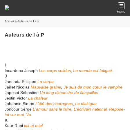
MENU
Accueil
» Auteurs de I à P
Auteurs de I à P
I
Incardona Joseph
Les corps solides
,
Le monde est fatigué
J
Jaenada Philippe
La serpe
Jaillet Nicolas
Mauvaise graine
,
Je suis de mon cœur le vampire
Japrisot Sébastien
Un long dimanche de fiançailles
Jestin Victor
La chaleur
Johannin Simon
L'été des charognes
,
Le dialogue
Joncour Serge
L'amour sans le faire
,
L'écrivain national
,
Repose-
toi sur moi
,
Vu
K
Kaur Rupi
lait et miel