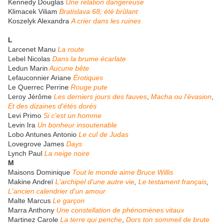
Kennedy Douglas
Une relation dangereuse
Klimacek Viliam
Bratislava 68, été brûlant
Koszelyk Alexandra
A crier dans les ruines
L
Larcenet Manu
La route
Lebel Nicolas
Dans la brume écarlate
Ledun Marin
Aucune bête
Lefauconnier Ariane
Érotiques
Le Querrec Perrine
Rouge pute
Leroy Jérôme
Les derniers jours des fauves
,
Macha ou l'évasion
,
Et des dizaines d'étés dorés
Levi Primo
Si c'est un homme
Levin Ira
Un bonheur insoutenable
Lobo Antunes Antonio
Le cul de Judas
Lovegrove James
Days
Lynch Paul
La neige noire
M
Maisons Dominique
Tout le monde aime Bruce Willis
Makine Andreï
L'archipel d'une autre vie
,
Le testament français
,
L'ancien calendrier d'un amour
Malte Marcus
Le garçon
Marra Anthony
Une constellation de phénomènes vitaux
Martinez Carole
La terre qui penche
,
Dors ton sommeil de brute