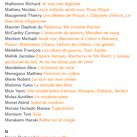
Matheson Richard
Je suis une légende
Mathieu Nicolas
Leurs enfants après eux
,
Rose Royal
Maugenest Thierry
Les rillettes de Proust
,
L'Odyssée d'Amos
,
Le
théorème d'hypocrite
Maurier Daphné
du
Rebecca
,
Ma cousine Rachel
McCarthy Cormac
L'obscurité du dehors
,
Méridien de sang
Mention Michaël
Jeudi noir
,
Bienvenue à Cotton's Warwick
,
Power
,
Manhattan Chaos
,
Dehors les chiens
,
Les gentils
Médéline François
Les rêves de guerre
,
Tuer Jupiter
Melnik Jaroslav
Espace lointain
,
Macha ou le IVe Reich
,
L'oiseau
qui buvait du lait
,
Je ne me lasse pas de vivre
Mendelson Alice
L'érotisme de vivre
Menegaux Mathieu
Femmes en colère
Merle Robert
La mort est mon métier
Mishima Yukio
Le tumulte des flots
Moix Yann
Une simple lettre d'amour
,
Rompre
,
Orléans
,
Verdun
Molas Aurélien
La onzième plaie
Monet Astrid
Soleil de cendres
Morata Hurtado Marisa
Trajectoires
Morrison
Toni
Sula
Murakami Haruki
Kafka sur le rivage
N